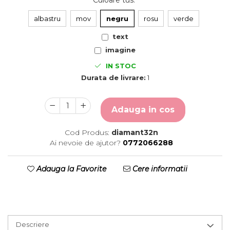
Culoare tus
:
albastru
mov
negru
rosu
verde
text
imagine
IN STOC
Durata de livrare:
1
Adauga in cos
Cod Produs:
diamant32n
Ai nevoie de ajutor?
0772066288
Adauga la Favorite
Cere informatii
Descriere