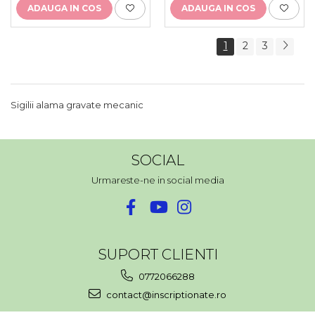
ADAUGA IN COS
ADAUGA IN COS
1
2
3
Sigilii alama gravate mecanic
SOCIAL
Urmareste-ne in social media
SUPORT CLIENTI
0772066288
contact@inscriptionate.ro