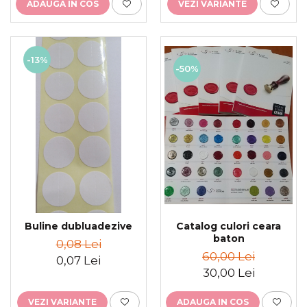
ADAUGA IN COS
VEZI VARIANTE
-13%
-50%
Catalog culori ceara
Buline dubluadezive
baton
0,08 Lei
60,00 Lei
0,07 Lei
30,00 Lei
ADAUGA IN COS
VEZI VARIANTE