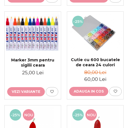
-25%
Cutie cu 600 bucatele
Marker 3mm pentru
de ceara 24 culori
sigilii ceara
80,00 Lei
25,00 Lei
60,00 Lei
ADAUGA IN COS
VEZI VARIANTE
-25%
NOU
-25%
NOU