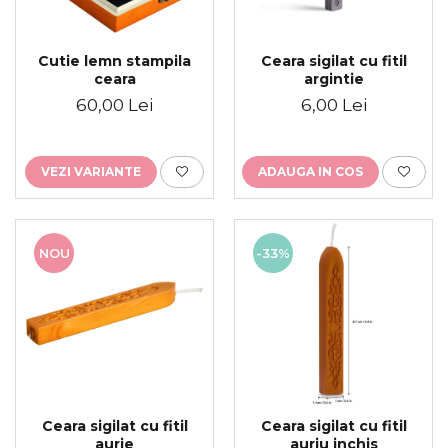
Placute gravate la comanda
Brelocuri gravate
Cutie lemn stampila
Ceara sigilat cu fitil
ceara
argintie
60,00 Lei
6,00 Lei
VEZI VARIANTE
ADAUGA IN COS
NOU
-33%
Ceara sigilat cu fitil
Ceara sigilat cu fitil
aurie
auriu inchis