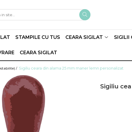
ILAT
STAMPILE CU TUS
CEARA SIGILAT
SIGILI
VRARE
CEARA SIGILAT
Sigiliu ceara din alama 25 mm maner lemn personalizat
abilite) /
Sigiliu c