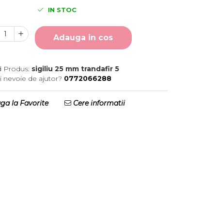
IN STOC
Adauga in cos
 Produs:
sigiliu 25 mm trandafir 5
i nevoie de ajutor?
0772066288
a la Favorite
Cere informatii