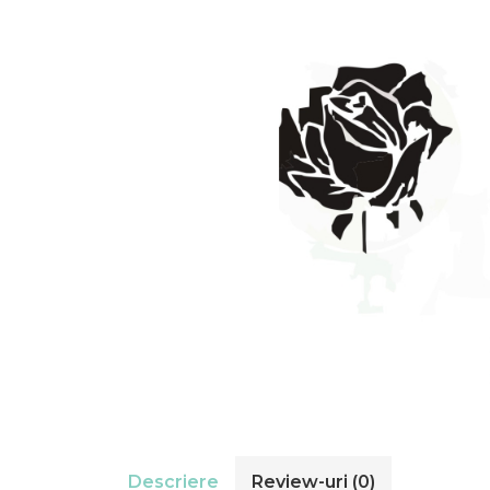
Placute gravate la comanda
Brelocuri gravate
Descriere
Review-uri
(0)