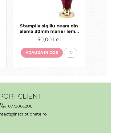
Stampila sigiliu ceara din
Stampila sigili
alama 30mm maner lemn
25mm maner 
personalizat
personaliz
50,00 Lei
50,00 Le
ADAUGA IN COS
ADAUGA IN COS
PORT CLIENTI
0772066288
tact@inscriptionate.ro