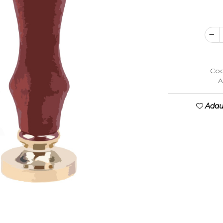
Cod
A
Adaug