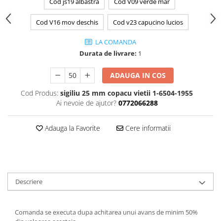
Cod js19 albastra
Cod V09 verde mar
Cod V16 mov deschis
Cod v23 capucino lucios
LA COMANDA
Durata de livrare:
1
ADAUGA IN COS
Cod Produs:
sigiliu 25 mm copacu vietii 1-6504-1955
Ai nevoie de ajutor?
0772066288
Adauga la Favorite
Cere informatii
Descriere
Comanda se executa dupa achitarea unui avans de minim 50%