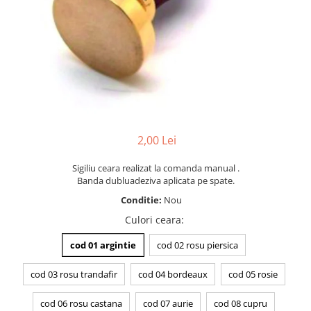
Placute gravate la comanda
Brelocuri gravate
2,00 Lei
Sigiliu ceara realizat la comanda manual .
Banda dubluadeziva aplicata pe spate.
Conditie:
Nou
Culori ceara
:
cod 01 argintie
cod 02 rosu piersica
cod 03 rosu trandafir
cod 04 bordeaux
cod 05 rosie
cod 06 rosu castana
cod 07 aurie
cod 08 cupru