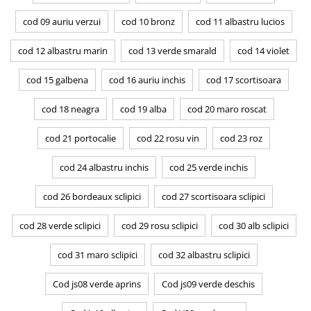
cod 09 auriu verzui
cod 10 bronz
cod 11 albastru lucios
cod 12 albastru marin
cod 13 verde smarald
cod 14 violet
cod 15 galbena
cod 16 auriu inchis
cod 17 scortisoara
cod 18 neagra
cod 19 alba
cod 20 maro roscat
cod 21 portocalie
cod 22 rosu vin
cod 23 roz
cod 24 albastru inchis
cod 25 verde inchis
cod 26 bordeaux sclipici
cod 27 scortisoara sclipici
cod 28 verde sclipici
cod 29 rosu sclipici
cod 30 alb sclipici
cod 31 maro sclipici
cod 32 albastru sclipici
Cod js08 verde aprins
Cod js09 verde deschis