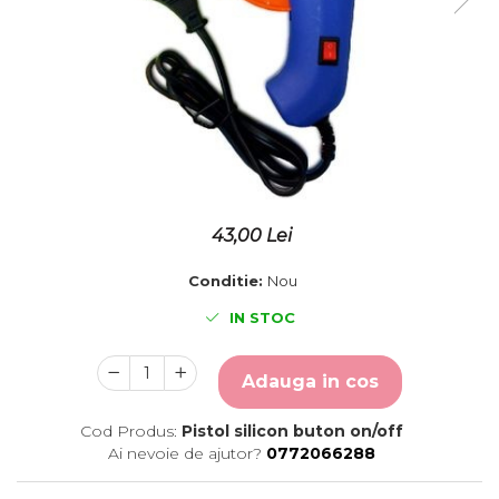
Placute gravate la comanda
Brelocuri gravate
43,00 Lei
Conditie:
Nou
IN STOC
Adauga in cos
Cod Produs:
Pistol silicon buton on/off
Ai nevoie de ajutor?
0772066288