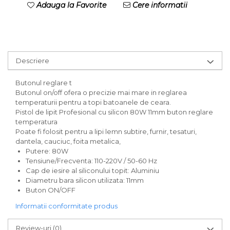
Adauga la Favorite
Cere informatii
Descriere
Butonul reglare t
Butonul on/off ofera o precizie mai mare in reglarea
temperaturii pentru a topi batoanele de ceara.
Pistol de lipit Profesional cu silicon 80W 11mm buton reglare
temperatura
Poate fi folosit pentru a lipi lemn subtire, furnir, tesaturi,
dantela, cauciuc, foita metalica,
Putere: 80W
Tensiune/Frecventa: 110-220V / 50-60 Hz
Cap de iesire al siliconului topit: Aluminiu
Diametru bara silicon utilizata: 11mm
Buton ON/OFF
Informatii conformitate produs
Review-uri
(0)