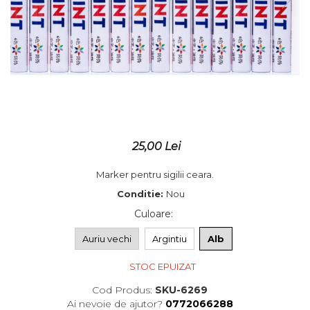
Placute gravate la comanda
Brelocuri gravate
25,00 Lei
Marker pentru sigilii ceara.
Conditie:
Nou
Culoare
:
Auriu vechi
Argintiu
Alb
STOC EPUIZAT
Cod Produs:
SKU-6269
Ai nevoie de ajutor?
0772066288