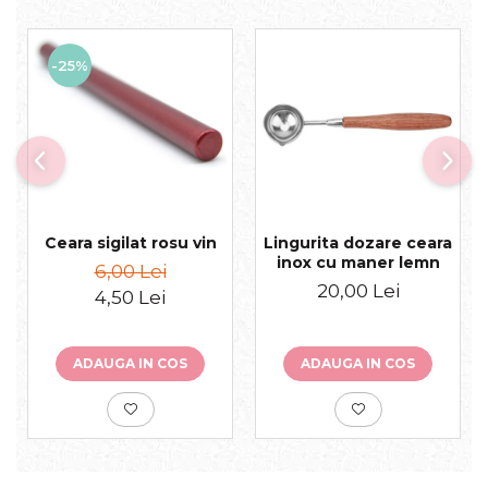
-25%
Ceara sigilat rosu vin
Lingurita dozare ceara
inox cu maner lemn
6,00 Lei
20,00 Lei
4,50 Lei
ADAUGA IN COS
ADAUGA IN COS