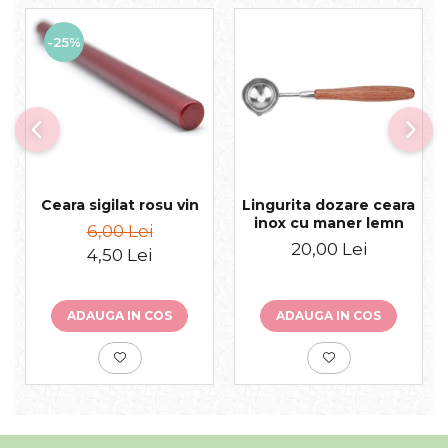
-25%
Ceara sigilat rosu vin
Lingurita dozare ceara
inox cu maner lemn
6,00 Lei
20,00 Lei
4,50 Lei
ADAUGA IN COS
ADAUGA IN COS