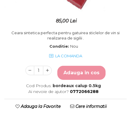
Placute gravate la comanda
Brelocuri gravate
85,00 Lei
Ceara sintetica perfecta pentru gatuirea sticlelor de vin si
realizarea de sigilii .
Conditie:
Nou
LA COMANDA
Adauga in cos
Cod Produs:
bordeaux calup 0.5kg
Ai nevoie de ajutor?
0772066288
Adauga la Favorite
Cere informatii