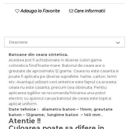
Adauga la Favorite
Cere informatii
Descriere
Batoane din ceara sintetica.
Acestea pot fi achizitionate in diverse culori gama
coloristica fiind foarte mare. Batonul de ceara are o
greutate de aproximativ 12 grame. Ceara nu este casanta si
poate fi aplicata pe diverse suprafete: hartie, carton, lemn
etc. Avantajul utilizarii cerii sintetice este faptul ca aceasta
ceara nu este casanta, precum cea obisnuita. Pentru
aplicarea sigiliilor se recomanda folosirea unui pistol
electric cu ajutorul caruia batonul de ceara este topit si
aplicat uniform.
Date tehnice : diametru baton – 11mm;
greutate
baton – 12grame;
lungime baton – 140 mm .
Atentie !!
Culoarea poate sa difere in