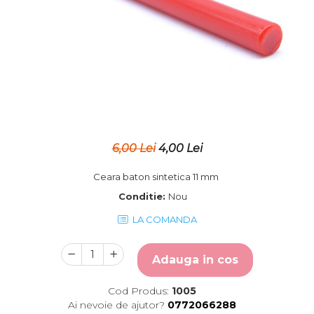
Placute gravate la comanda
Brelocuri gravate
6,00 Lei
4,00 Lei
Ceara baton sintetica 11 mm
Conditie:
Nou
LA COMANDA
Adauga in cos
Cod Produs:
1005
Ai nevoie de ajutor?
0772066288